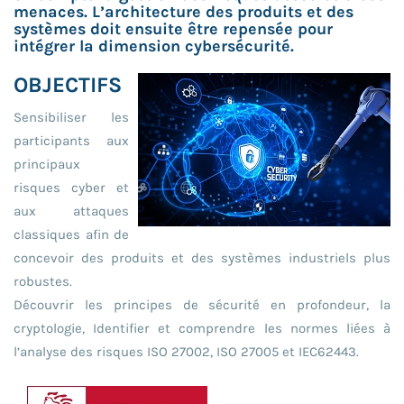
menaces. L’architecture des produits et des
systèmes doit ensuite être repensée pour
intégrer la dimension cybersécurité.
OBJECTIFS
Sensibiliser les
participants aux
principaux
risques cyber et
aux attaques
classiques afin de
concevoir des produits et des systèmes industriels plus
robustes.
Découvrir les principes de sécurité en profondeur, la
cryptologie, Identifier et comprendre les normes liées à
l’analyse des risques ISO 27002, ISO 27005 et IEC62443.