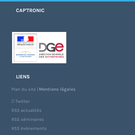
CAP'TRONIC
LIENS
Plan du site
|
Mentions légales
Twitter
RSS actualités
RSS séminaires
RSS évènements