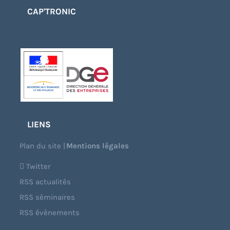
CAP'TRONIC
LIENS
Plan du site
|
Mentions légales
Twitter
RSS actualités
RSS séminaires
RSS évènements