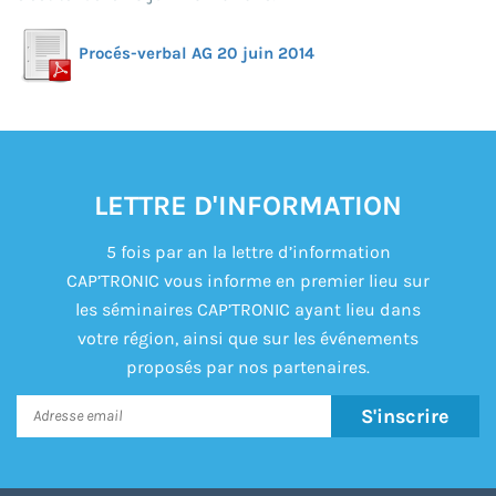
Procés-verbal AG 20 juin 2014
LETTRE D'INFORMATION
5 fois par an la lettre d’information
CAP’TRONIC vous informe en premier lieu sur
les séminaires CAP’TRONIC ayant lieu dans
votre région, ainsi que sur les événements
proposés par nos partenaires.
S'inscrire