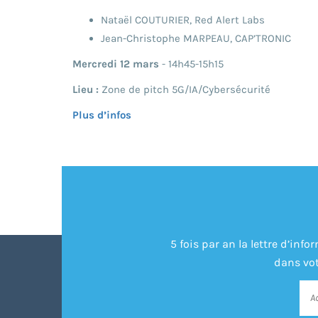
Nataël COUTURIER, Red Alert Labs
Jean-Christophe MARPEAU, CAP’TRONIC
Mercredi 12 mars
- 14h45-15h15
Lieu :
Zone de pitch 5G/IA/Cybersécurité
Plus d’infos
5 fois par an la lettre d’in
dans vot