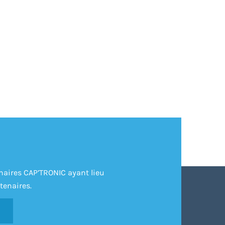
inaires CAP’TRONIC ayant lieu
tenaires.