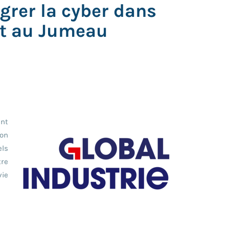
rer la cyber dans
Act au Jumeau
ent
ion
els
tre
vie