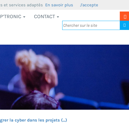
us et services adaptés
En savoir plus
J'accepte
P’TRONIC
CONTACT
r la cyber dans les projets (...)