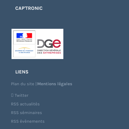
CAP'TRONIC
LIENS
Plan du site
|
Mentions légales
Twitter
RSS actualités
RSS séminaires
RSS évènements