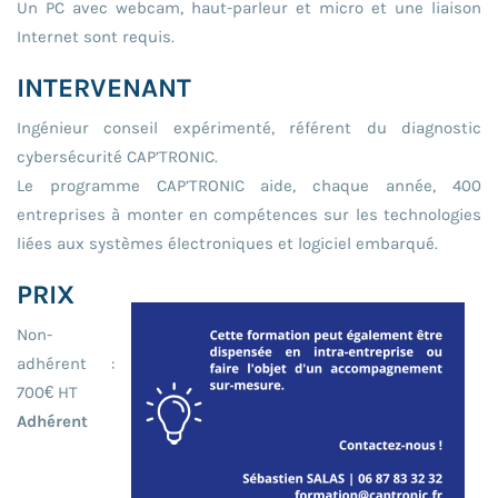
Un PC avec webcam, haut-parleur et micro et une liaison
Internet sont requis.
INTERVENANT
Ingénieur conseil expérimenté, référent du diagnostic
cybersécurité CAP’TRONIC.
Le programme CAP’TRONIC aide, chaque année, 400
entreprises à monter en compétences sur les technologies
liées aux systèmes électroniques et logiciel embarqué.
PRIX
Non-
adhérent :
700€ HT
Adhérent