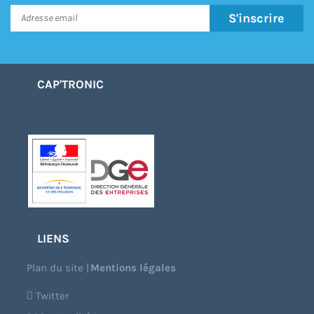
S'inscrire
CAP'TRONIC
LIENS
Plan du site
|
Mentions légales
Twitter