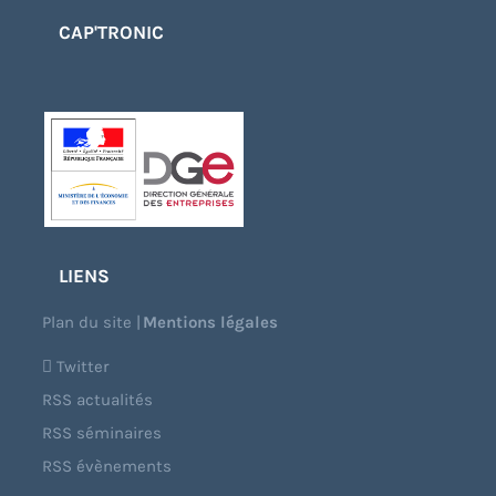
CAP'TRONIC
LIENS
Plan du site
|
Mentions légales
Twitter
RSS actualités
RSS séminaires
RSS évènements