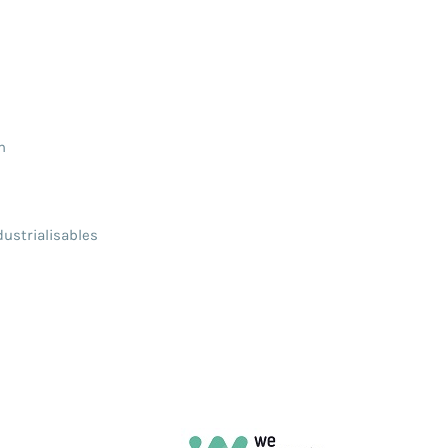
n
ustrialisables