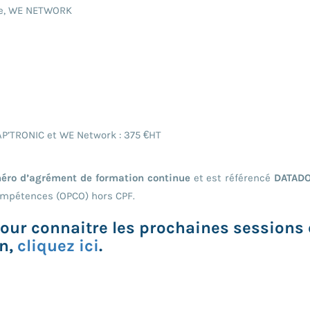
ie, WE NETWORK
AP’TRONIC et WE Network : 375 €HT
éro d’agrément de formation continue
et est référencé
DATADOC
Compétences (OPCO) hors CPF.
 Pour connaitre les prochaines sessions
on,
cliquez ici
.