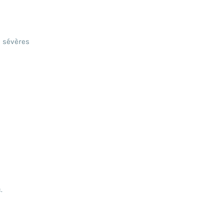
s sévères
.