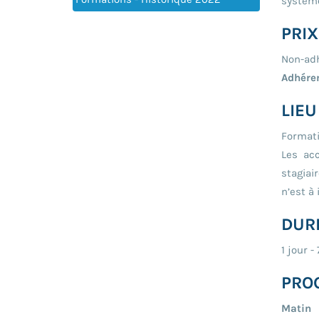
système
PRIX
Non-adh
Adhéren
LIEU
Formati
Les ac
stagiai
n’est à
DUR
1 jour -
PRO
Matin