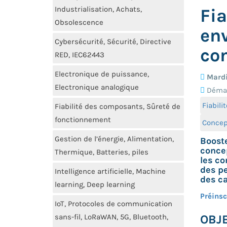
Industrialisation, Achats,
Fia
Obsolescence
env
Cybersécurité, Sécurité, Directive
con
RED, IEC62443
Electronique de puissance,
Mardi
Electronique analogique
Démat
Fiabil
Fiabilité des composants, Sûreté de
fonctionnement
Concept
Gestion de l’énergie, Alimentation,
Booste
conce
Thermique, Batteries, piles
les co
des pe
Intelligence artificielle, Machine
des ca
learning, Deep learning
Préinsc
IoT, Protocoles de communication
OBJE
sans-fil, LoRaWAN, 5G, Bluetooth,