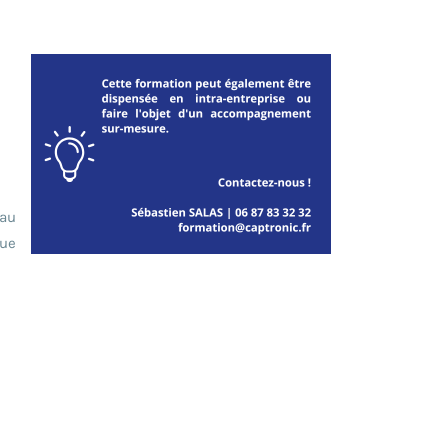
 au
que