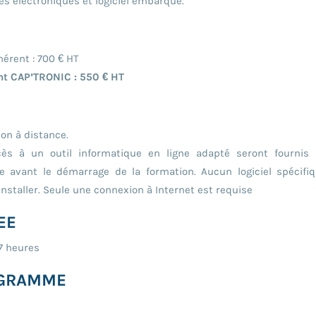
s électroniques et logiciel embarqué.
érent : 700 € HT
t CAP’TRONIC : 550 € HT
on à distance.
cès à un outil informatique en ligne adapté seront fournis
re avant le démarrage de la formation. Aucun logiciel spécifi
 installer. Seule une connexion à Internet est requise
EE
 7 heures
GRAMME