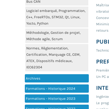
Bus CAN
Maîtris
Logiciel embarqué, Programmation,
vibratoi
C++, FreeRTOs, STM32, Qt, Linux,
Concevo
Yocto, Python
Minimis
retours
Méthodologie, Gestion de projet,
Méthode agile, Scrum
PUBL
Normes, Règlementation,
Technic
Certification, Marquage CE, CEM,
PRE
ATEX, Dispositifs médicaux,
IEC62304
Premièr
Un PC a
Archives
INT
Formations - Historique 2024
Ingénie
Formations - Historique 2023
Le prog
Formations - Historique 2022