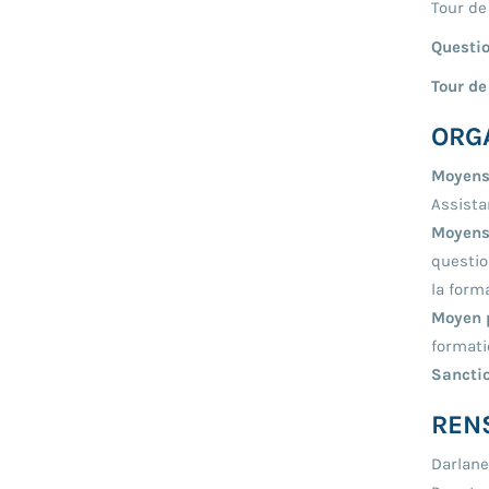
Tour de
Questi
Tour de
ORG
Moyens
Assista
Moyens
questio
la form
Moyen p
formati
Sanctio
REN
Darlan