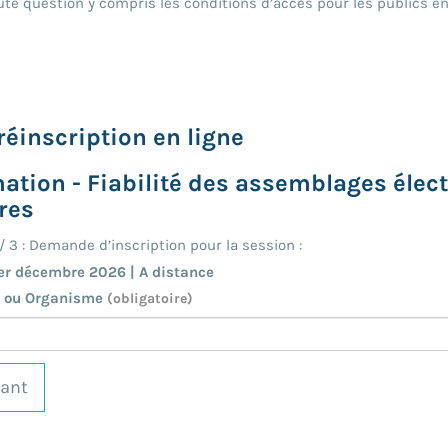
ute question y compris les conditions d’accès pour les publics en
réinscription en ligne
ation - Fiabilité des assemblages éle
res
/
3
: Demande d’inscription pour la session :
er décembre 2026 | A distance
é ou Organisme
(obligatoire)
vant