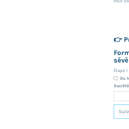
Pour to
👉 P
Form
sévè
Étape
1
Du 1
Sociét
Sui