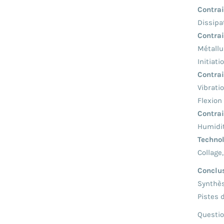
Contra
Dissipa
Contra
Métallu
Initiat
Contra
Vibrati
Flexion
Contrai
Humidité
Technol
Collage
Conclu
Synthès
Pistes 
Questi