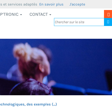
us et services adaptés
En savoir plus
J'accepte
P’TRONIC
CONTACT
echnologiques, des exemples (...)