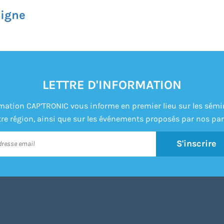
ligne
LETTRE D'INFORMATION
formation CAP’TRONIC vous informe en premier lieu sur les sém
re région, ainsi que sur les événements proposés par nos par
S'inscrire