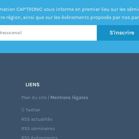
formation CAP’TRONIC vous informe en premier lieu sur les sém
re région, ainsi que sur les événements proposés par nos par
S'inscrire
LIENS
Plan du site
|
Mentions légales
Twitter
RSS actualités
RSS séminaires
RSS évènements