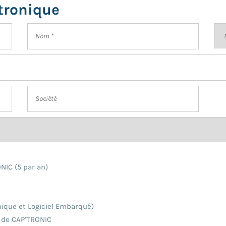
ctronique
NIC (5 par an)
onique et Logiciel Embarqué)
t de CAP’TRONIC