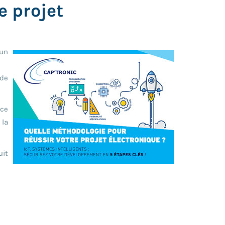
e projet
 un
 de
nce
 la
uit