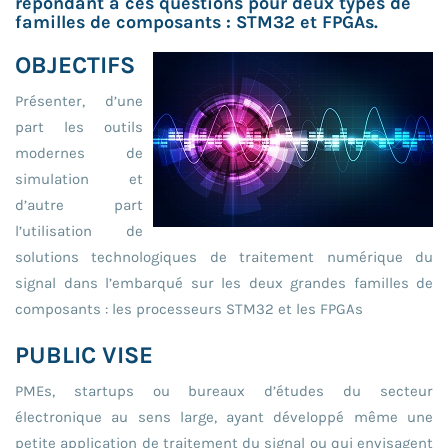
répondant à ces questions pour deux types de
familles de composants : STM32 et FPGAs.
OBJECTIFS
Présenter, d’une
part les outils
modernes de
simulation et
d’autre part
l’utilisation de
solutions technologiques de traitement numérique du
signal dans l’embarqué sur les deux grandes familles de
composants : les processeurs STM32 et les FPGAs
PUBLIC VISE
PMEs, startups ou bureaux d’études du secteur
électronique au sens large, ayant développé même une
petite application de traitement du signal ou qui envisagent