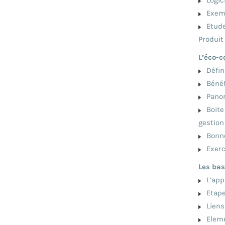
Exemp
Etude 
Produit
L’éco-c
Défini
Bénéfi
Panor
Boite 
gestion
Bonnes
Exerci
Les bas
L’appr
Etapes
Liens
Eleme