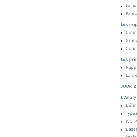
Le cas
Exerci
Les im
Défini
Grande
Quanti
Les pri
Rappel
Lois e
JOUR 2
L’Analy
Défin
Types
ISO 14
Bases
Logici