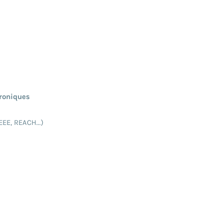
troniques
EE, REACH...)