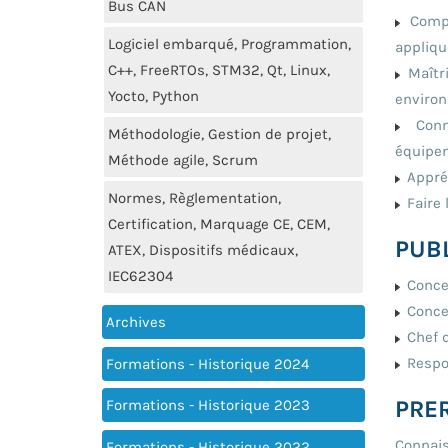
Bus CAN
Compr
Logiciel embarqué, Programmation,
appliqu
C++, FreeRTOs, STM32, Qt, Linux,
Maîtri
Yocto, Python
enviro
Conna
Méthodologie, Gestion de projet,
équipem
Méthode agile, Scrum
Appréh
Normes, Règlementation,
Faire 
Certification, Marquage CE, CEM,
PUBL
ATEX, Dispositifs médicaux,
IEC62304
Concep
Concep
Archives
Chef d
Respon
Formations - Historique 2024
PRE
Formations - Historique 2023
Connais
Formations - Historique 2022