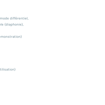
ode différentiel,
e (diaphonie),
émonstration)
ilisation)