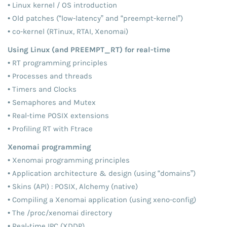
• Linux kernel / OS introduction
• Old patches (“low-latency” and “preempt-kernel”)
• co-kernel (RTinux, RTAI, Xenomai)
Using Linux (and PREEMPT_RT) for real-time
• RT programming principles
• Processes and threads
• Timers and Clocks
• Semaphores and Mutex
• Real-time POSIX extensions
• Profiling RT with Ftrace
Xenomai programming
• Xenomai programming principles
• Application architecture & design (using “domains”)
• Skins (API) : POSIX, Alchemy (native)
• Compiling a Xenomai application (using xeno-config)
• The /proc/xenomai directory
• Real-time IPC (XDDP)