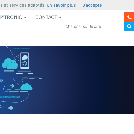
us et services adaptés
En savoir plus
J'accepte
P’TRONIC
CONTACT