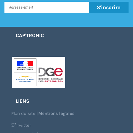
S'inscrire
CAP'TRONIC
LIENS
Plan du site
|
Mentions légales
Twitter