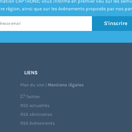
formation CAP’TRONIC vous informe en premier lieu sur les sém
re région, ainsi que sur les événements proposés par nos par
S'inscrire
LIENS
Plan du site
|
Mentions légales
Twitter
RSS actualités
RSS séminaires
RSS évènements