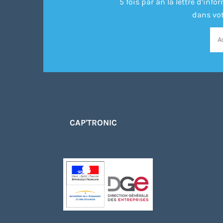
5 fois par an la lettre d’in
dans vot
CAP'TRONIC