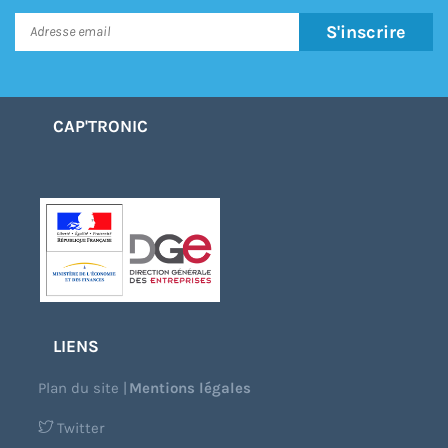
S'inscrire
CAP'TRONIC
LIENS
Plan du site
|
Mentions légales
Twitter