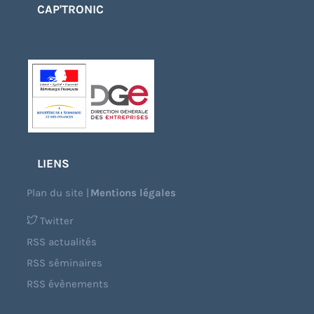
CAP'TRONIC
LIENS
Plan du site
|
Mentions légales
Twitter
RSS actualités
RSS séminaires
RSS évènements