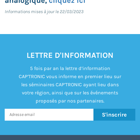
analogique,
cliquez ici
Informations mises à jour le 22/03/2023
LETTRE D'INFORMATION
5 fois par an la lettre d’information
CAP’TRONIC vous informe en premier lieu sur
les séminaires CAP’TRONIC ayant lieu dans
votre région, ainsi que sur les événements
proposés par nos partenaires.
S'inscrire