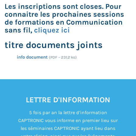
Les inscriptions sont closes. Pour
connaitre les prochaines sessions
de formations en Communication
sans fil,
cliquez ici
titre documents joints
info document
(
PDF – 231.2 ko
)
LETTRE D'INFORMATION
5 fois par an la lettre d’information
CAP’TRONIC vous informe en premier lieu sur
les séminaires CAP’TRONIC ayant lieu dans