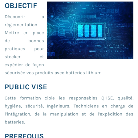
OBJECTIF
Découvrir la
règlementation
Mettre en place
de bonnes
pratiques pour
stocker et
expédier de façon
sécurisée vos produits avec batteries lithium.
PUBLIC VISE
Cette formation cible les responsables QHSE, qualité,
hygiène, sécurité, Ingénieurs, Techniciens en charge de
l’intégration, de la manipulation et de l’expédition des
batteries.
PREREQUIS