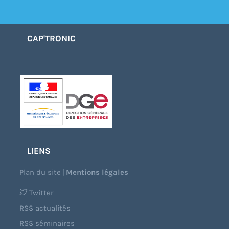
CAP'TRONIC
LIENS
Plan du site
|
Mentions légales
Twitter
RSS actualités
RSS séminaires