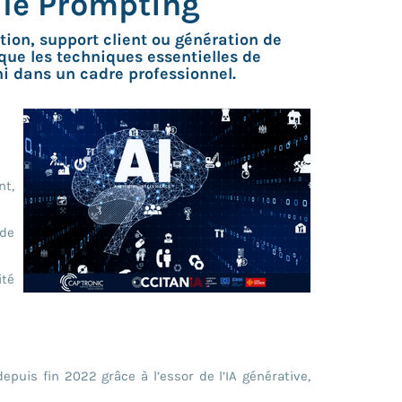
t le Prompting
ion, support client ou génération de
 que les techniques essentielles de
i dans un cadre professionnel.
nt,
 de
ité
epuis fin 2022 grâce à l’essor de l’IA générative,