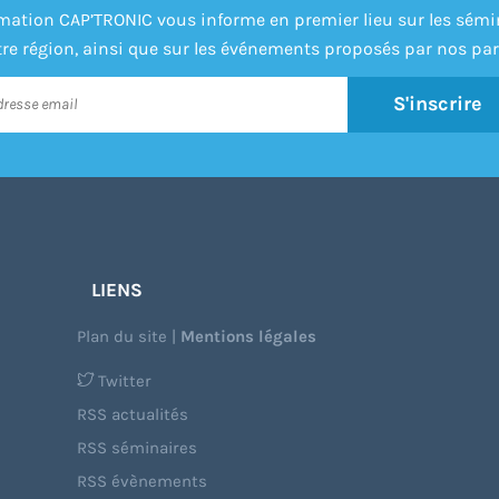
formation CAP’TRONIC vous informe en premier lieu sur les sém
re région, ainsi que sur les événements proposés par nos par
S'inscrire
LIENS
Plan du site
|
Mentions légales
Twitter
RSS actualités
RSS séminaires
RSS évènements