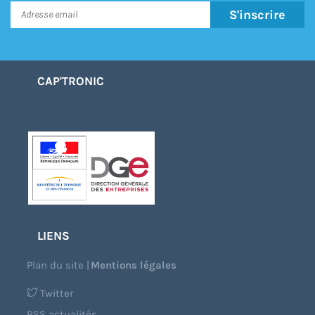
S'inscrire
CAP'TRONIC
LIENS
Plan du site
|
Mentions légales
Twitter
RSS actualités