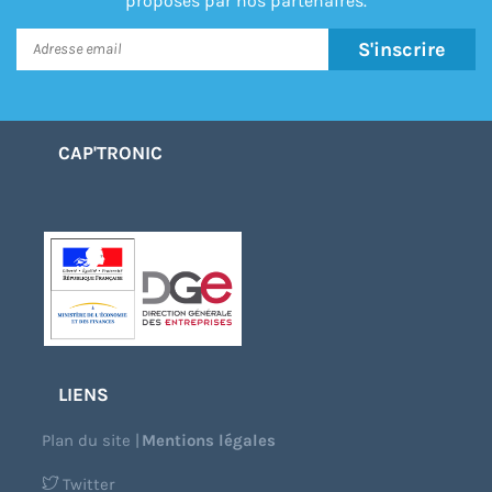
proposés par nos partenaires.
S'inscrire
CAP'TRONIC
LIENS
Plan du site
|
Mentions légales
Twitter