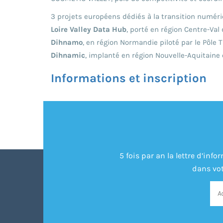
3 projets européens dédiés à la transition numériq
Loire Valley Data Hub
, porté en région Centre-Val
Dihnamo
, en région Normandie piloté par le Pôle
Dihnamic
, implanté en région Nouvelle-Aquitaine 
Informations et inscription
5 fois par an la lettre d’in
dans vot