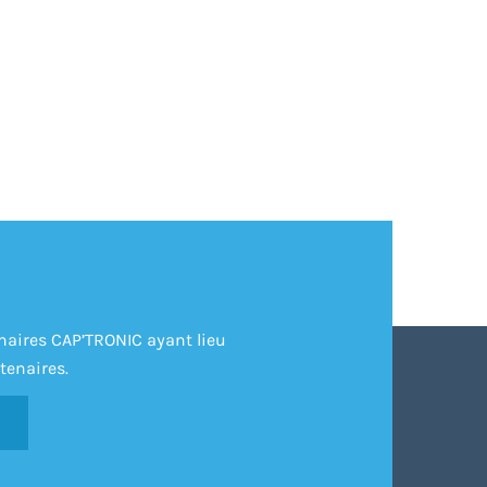
inaires CAP’TRONIC ayant lieu
tenaires.