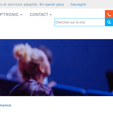
us et services adaptés
En savoir plus
J'accepte
P’TRONIC
CONTACT
rmance