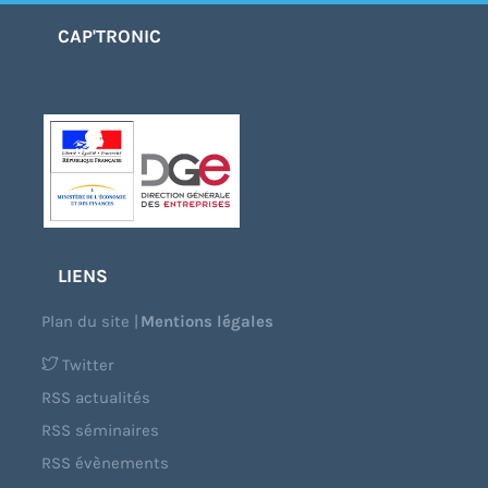
CAP'TRONIC
LIENS
Plan du site
|
Mentions légales
Twitter
RSS actualités
RSS séminaires
RSS évènements