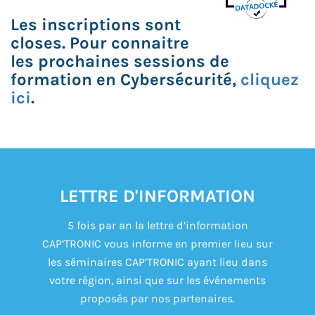
Les inscriptions sont
closes. Pour connaitre
les prochaines sessions de
formation en Cybersécurité,
cliquez
ici
.
LETTRE D'INFORMATION
5 fois par an la lettre d’information
CAP’TRONIC vous informe en premier lieu sur
les séminaires CAP’TRONIC ayant lieu dans
votre région, ainsi que sur les événements
proposés par nos partenaires.