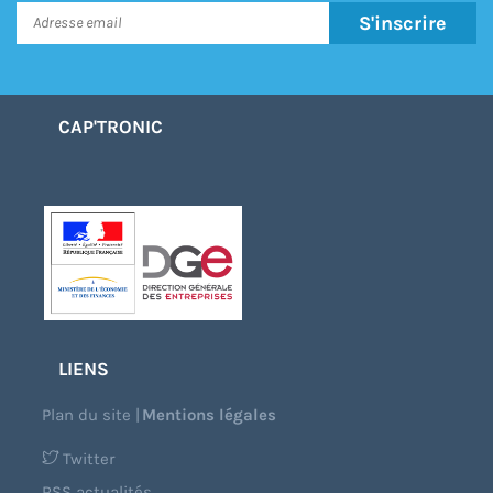
S'inscrire
CAP'TRONIC
LIENS
Plan du site
|
Mentions légales
Twitter
RSS actualités