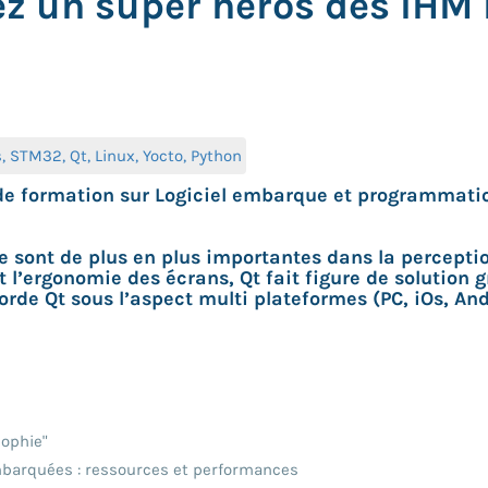
z un super héros des IHM
 STM32, Qt, Linux, Yocto, Python
 de formation sur Logiciel embarque et programmat
ont de plus en plus importantes dans la perception e
nt l’ergonomie des écrans, Qt fait figure de solutio
orde Qt sous l’aspect multi plateformes (PC, iOs, And
sophie"
embarquées : ressources et performances