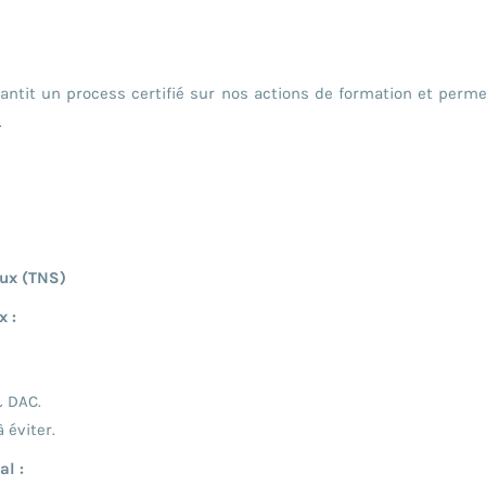
arantit un process certifié sur nos actions de formation et per
.
aux (TNS)
x :
& DAC.
 éviter.
l :