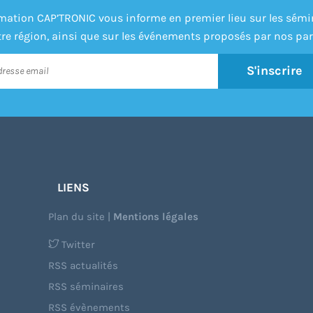
formation CAP’TRONIC vous informe en premier lieu sur les sém
re région, ainsi que sur les événements proposés par nos par
S'inscrire
LIENS
Plan du site
|
Mentions légales
Twitter
RSS actualités
RSS séminaires
RSS évènements