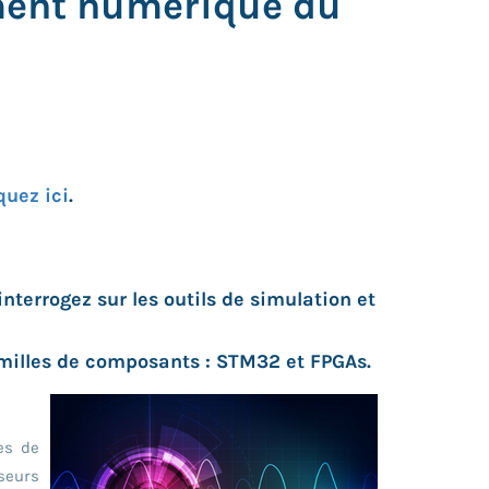
ement numérique du
quez ici
.
terrogez sur les outils de simulation et
amilles de composants : STM32 et FPGAs.
ues de
seurs