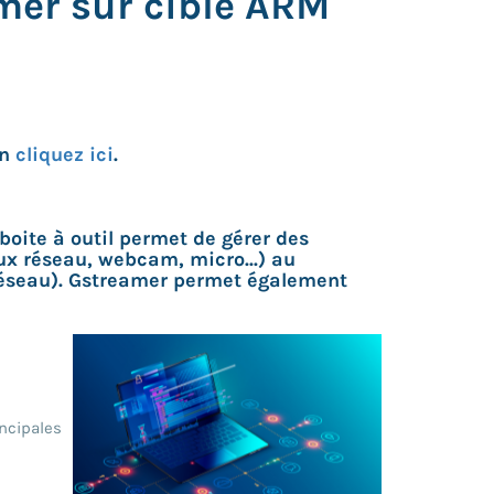
mer sur cible ARM
on
cliquez ici
.
oite à outil permet de gérer des
lux réseau, webcam, micro...) au
e réseau). Gstreamer permet également
incipales