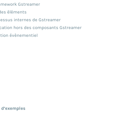
 framework Gstreamer
 des éléments
ocessus internes de Gstreamer
unication hors des composants Gstreamer
sation évènementiel
e d’exemples