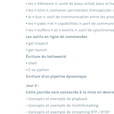
▪ les « éléments », unité de base utilisé dans la
▪ les « bins », container permettant d’encapsuler
▪ le « bus », outil de communication entre les pr
▪ les « pads » et « capabilities », port de comm
▪ les « buffers » et « events », outil de synchroni
Les outils en ligne de commandes
▪ gst-inspect
▪ gst-launch
Écriture du helloworld
▪ shell
▪ C ou python
Ecriture d’un pipeline dynamique
Jour 2 :
Cette journée sera consacrée à la mise en œuvr
◦ Concepts et exemple de playback
◦ Concepts et exemple de multithreading
◦ Concepts et exemple de streaming RTP / RTSP