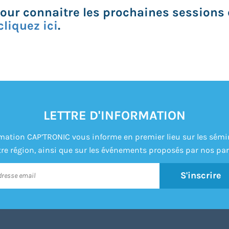
Pour connaitre les prochaines sessions 
cliquez ici
.
LETTRE D'INFORMATION
formation CAP’TRONIC vous informe en premier lieu sur les sém
re région, ainsi que sur les événements proposés par nos par
S'inscrire