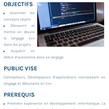
OBJECTIFS
Assimiler les
concepts objets
Découvrir et
mettre en œuvre
le langage C++
dans les projets
Acquérir un
début d’autonomie dans ce langage
PUBLIC VISE
Concepteurs, Développeurs d’applications connaissant un
langage et débutants en C++.
PREREQUIS
Première expérience en développement informatique. La